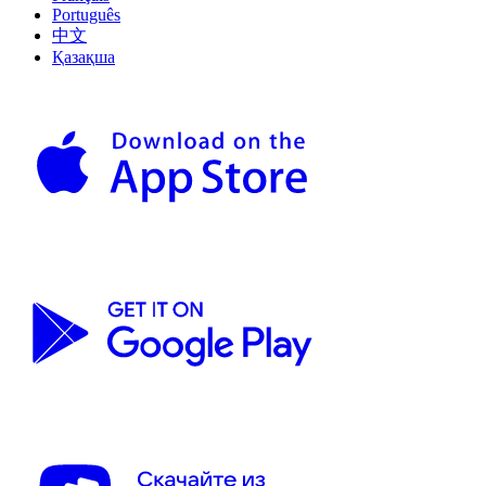
Português
中文
Қазақша