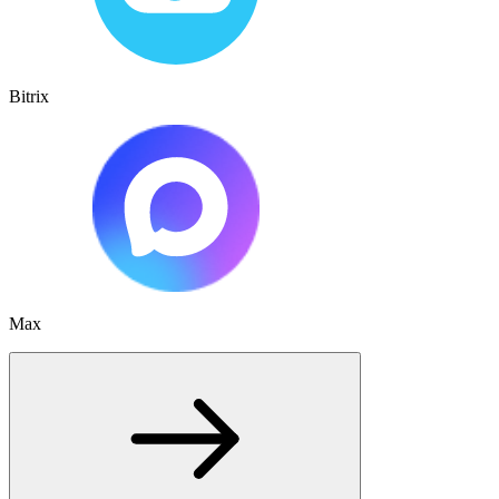
Bitrix
Max