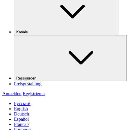
Kanäle
Ressourcen
Preisgestaltung
Anmelden
Registrieren
Русский
English
Deutsch
Español
Français
Português