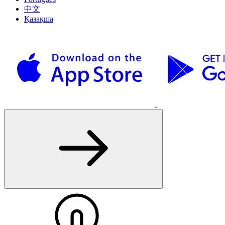
中文
Қазақша