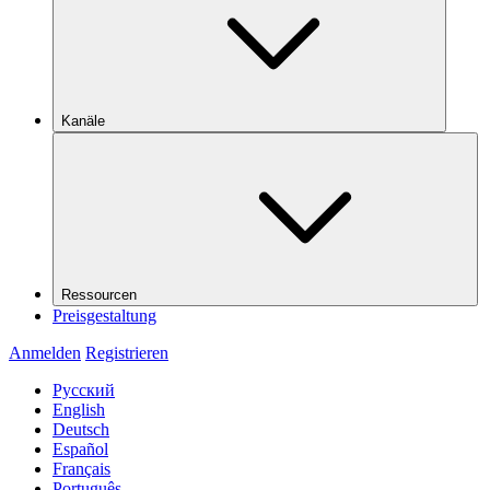
Kanäle
Ressourcen
Preisgestaltung
Anmelden
Registrieren
Русский
English
Deutsch
Español
Français
Português