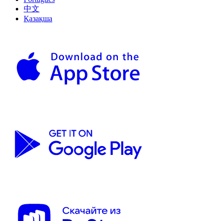
中文
Қазақша