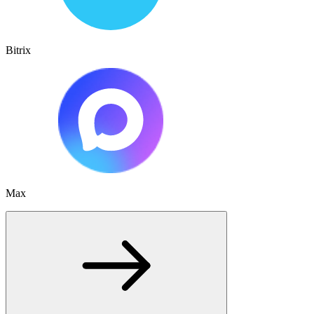
Bitrix
Max