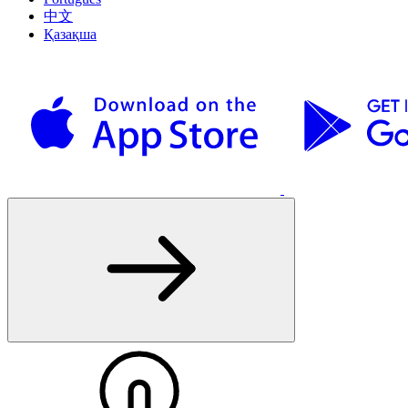
中文
Қазақша