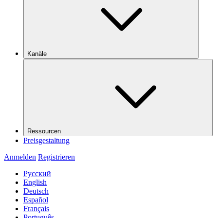
Kanäle
Ressourcen
Preisgestaltung
Anmelden
Registrieren
Русский
English
Deutsch
Español
Français
Português