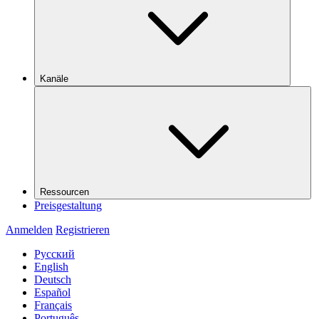
Kanäle
Ressourcen
Preisgestaltung
Anmelden
Registrieren
Русский
English
Deutsch
Español
Français
Português