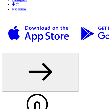
中文
Қазақша