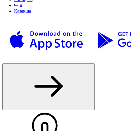
中文
Қазақша