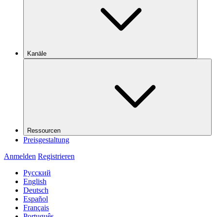
Kanäle
Ressourcen
Preisgestaltung
Anmelden
Registrieren
Русский
English
Deutsch
Español
Français
Português