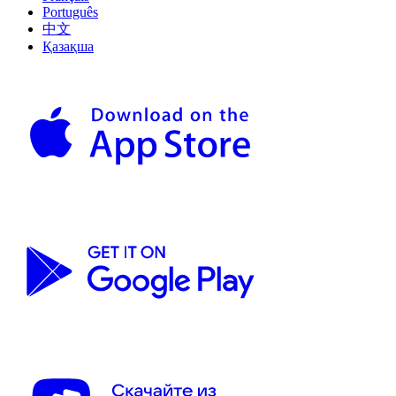
Português
中文
Қазақша