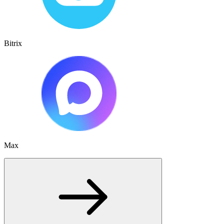
Bitrix
Max