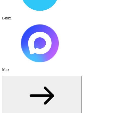
Bitrix
Max