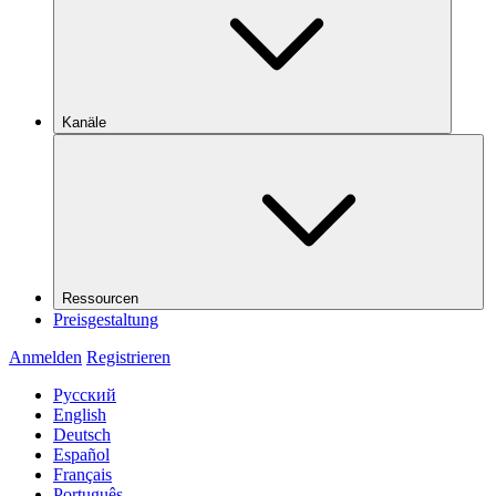
Kanäle
Ressourcen
Preisgestaltung
Anmelden
Registrieren
Русский
English
Deutsch
Español
Français
Português