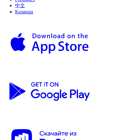
中文
Қазақша