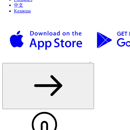
中文
Қазақша