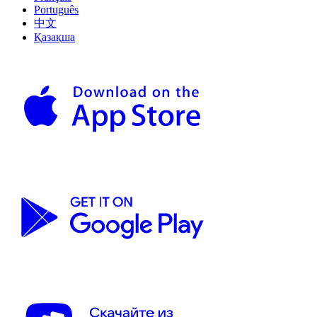
Português
中文
Қазақша