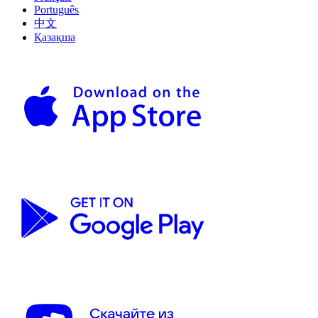
Português
中文
Қазақша