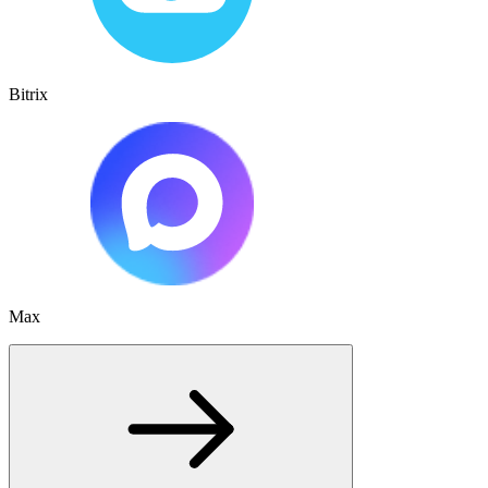
Bitrix
Max