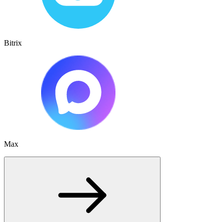
Bitrix
Max