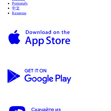
Português
中文
Қазақша