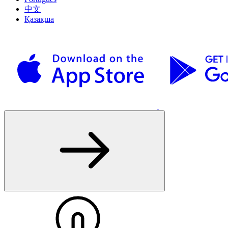
中文
Қазақша