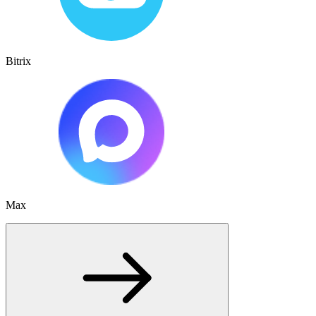
Bitrix
Max