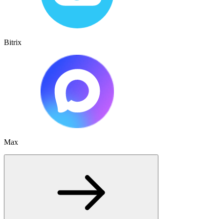
Bitrix
Max