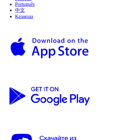
Português
中文
Қазақша