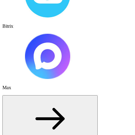
Bitrix
Max