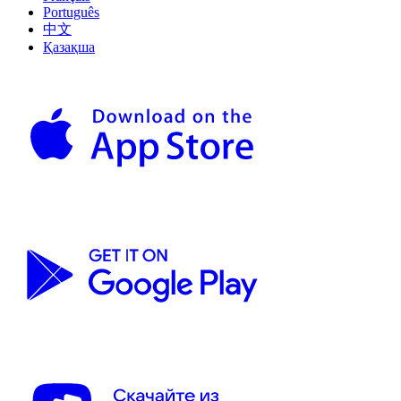
Português
中文
Қазақша