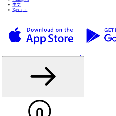
中文
Қазақша