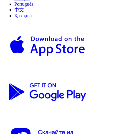
Português
中文
Қазақша