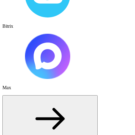
Bitrix
Max