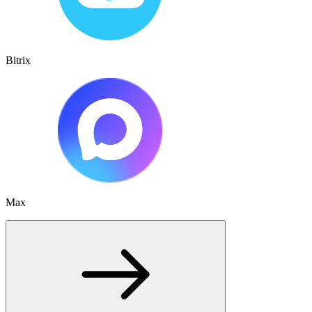
Bitrix
Max