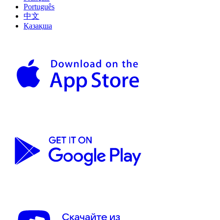
Português
中文
Қазақша