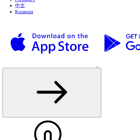
中文
Қазақша