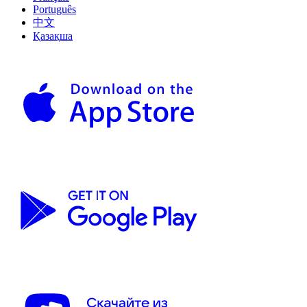
Português
中文
Қазақша