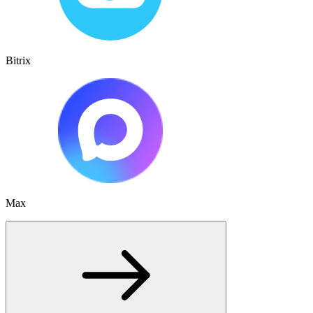
Bitrix
Max