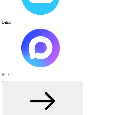
Bitrix
Max