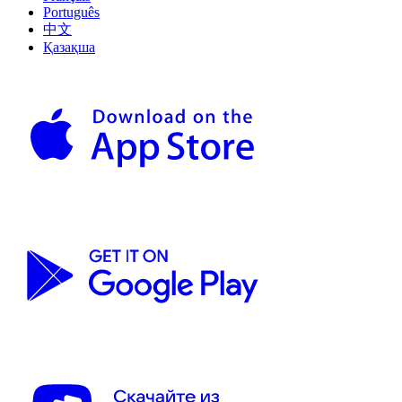
Português
中文
Қазақша