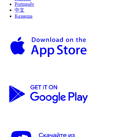
Português
中文
Қазақша