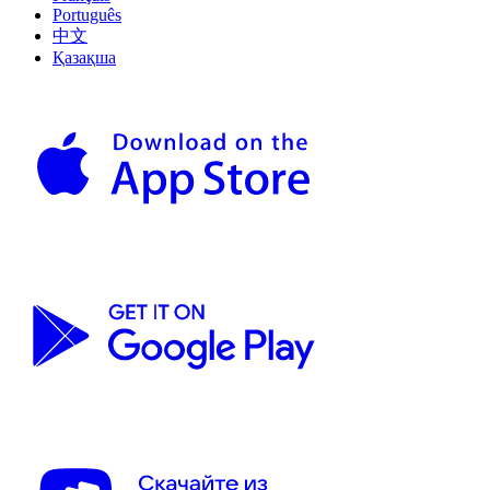
Português
中文
Қазақша