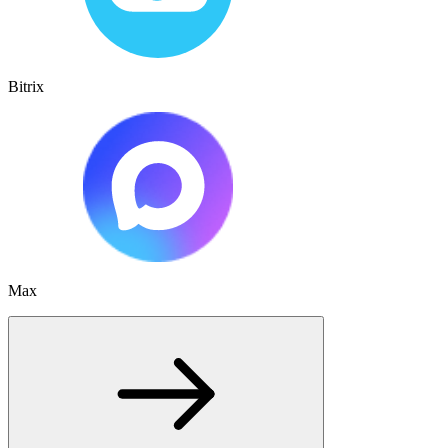
Bitrix
Max