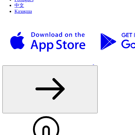
中文
Қазақша