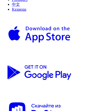
中文
Қазақша