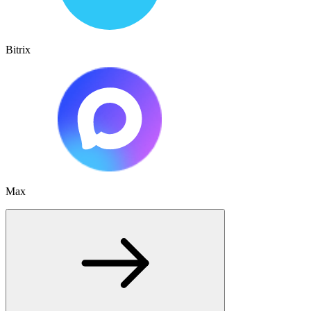
Bitrix
Max