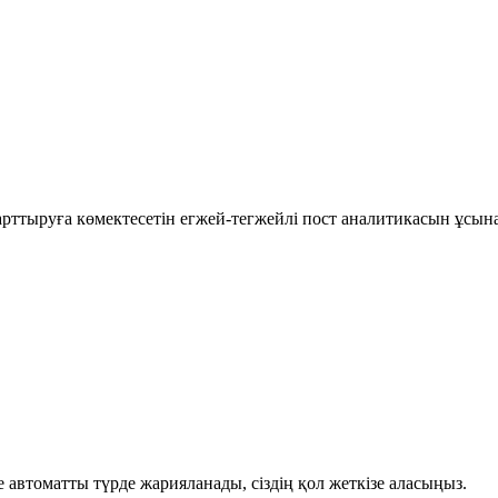
рттыруға көмектесетін егжей-тегжейлі пост аналитикасын ұсын
автоматты түрде жарияланады, сіздің қол жеткізе аласыңыз.