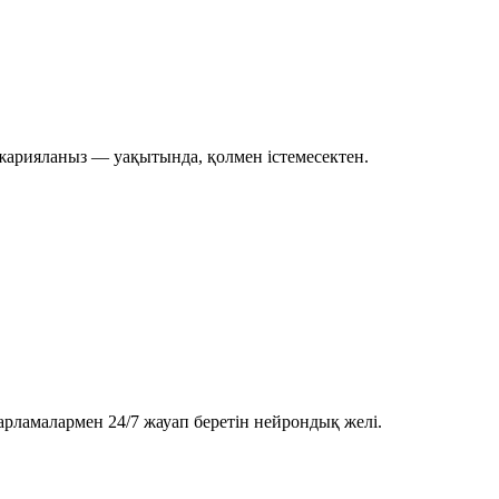
 жарияланыз — уақытында, қолмен істемесектен.
арламалармен 24/7 жауап беретін нейрондық желі.