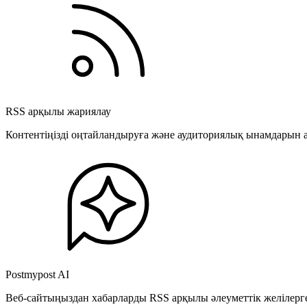
RSS арқылы жариялау
Контентіңізді оңтайландыруға және аудиториялық ынамдарын а
Postmypost AI
Веб-сайтыңыздан хабарларды RSS арқылы әлеуметтік желілерге 