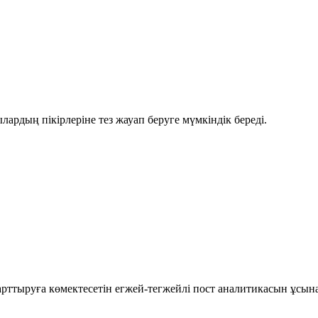
рдың пікірлеріне тез жауап беруге мүмкіндік береді.
рттыруға көмектесетін егжей-тегжейлі пост аналитикасын ұсын