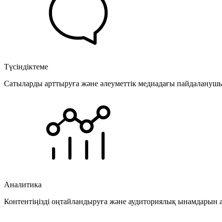
Түсіндіктеме
Сатыларды арттыруға және әлеуметтік медиадағы пайдаланушыла
Аналитика
Контентіңізді оңтайландыруға және аудиториялық ынамдарын а