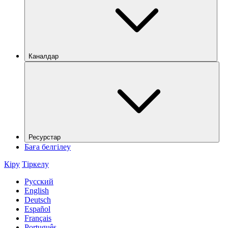
Каналдар
Ресурстар
Баға белгілеу
Кіру
Тіркелу
Русский
English
Deutsch
Español
Français
Português