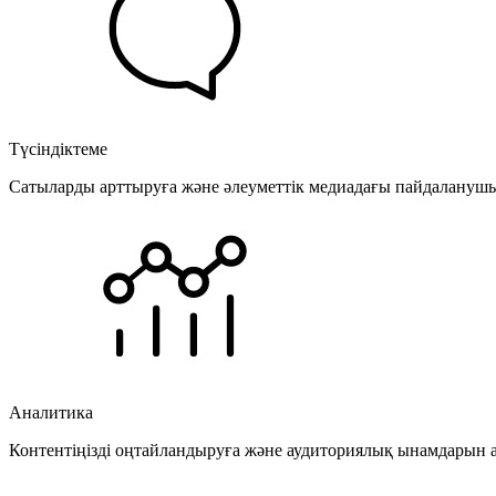
Түсіндіктеме
Сатыларды арттыруға және әлеуметтік медиадағы пайдаланушыла
Аналитика
Контентіңізді оңтайландыруға және аудиториялық ынамдарын а