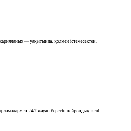
 жарияланыз — уақытында, қолмен істемесектен.
арламалармен 24/7 жауап беретін нейрондық желі.