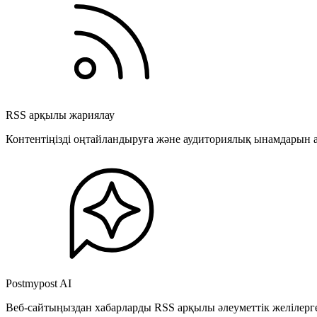
RSS арқылы жариялау
Контентіңізді оңтайландыруға және аудиториялық ынамдарын а
Postmypost AI
Веб-сайтыңыздан хабарларды RSS арқылы әлеуметтік желілерге 