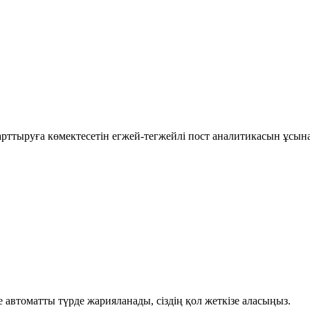
рттыруға көмектесетін егжей-тегжейлі пост аналитикасын ұсын
автоматты түрде жарияланады, сіздің қол жеткізе аласыңыз.