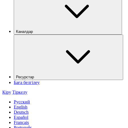
Каналдар
Ресурстар
Баға белгілеу
Кіру
Тіркелу
Русский
English
Deutsch
Español
Français
Português