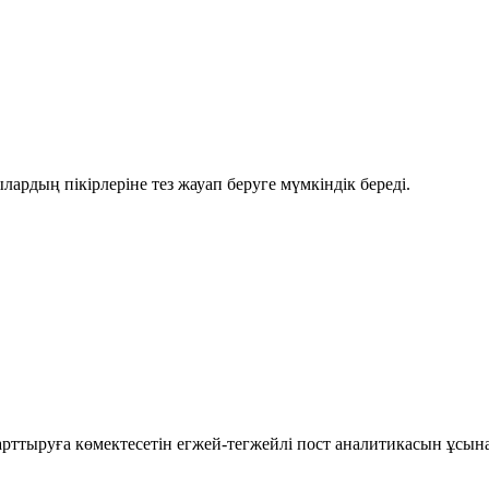
рдың пікірлеріне тез жауап беруге мүмкіндік береді.
рттыруға көмектесетін егжей-тегжейлі пост аналитикасын ұсын