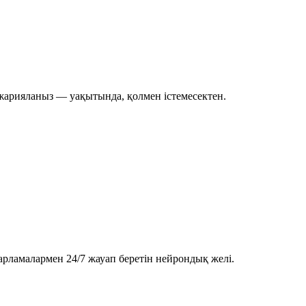
 жарияланыз — уақытында, қолмен істемесектен.
арламалармен 24/7 жауап беретін нейрондық желі.