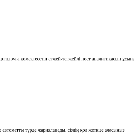
рттыруға көмектесетін егжей-тегжейлі пост аналитикасын ұсын
автоматты түрде жарияланады, сіздің қол жеткізе аласыңыз.