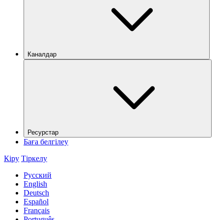
Каналдар
Ресурстар
Баға белгілеу
Кіру
Тіркелу
Русский
English
Deutsch
Español
Français
Português