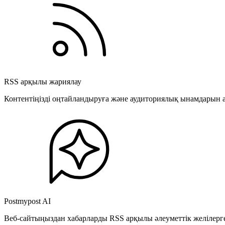
RSS арқылы жариялау
Контентіңізді оңтайландыруға және аудиториялық ынамдарын а
Postmypost AI
Веб-сайтыңыздан хабарларды RSS арқылы әлеуметтік желілерге 