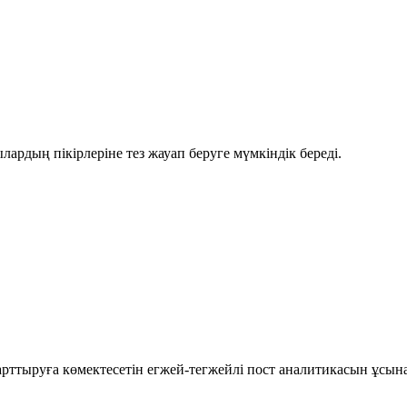
рдың пікірлеріне тез жауап беруге мүмкіндік береді.
рттыруға көмектесетін егжей-тегжейлі пост аналитикасын ұсын