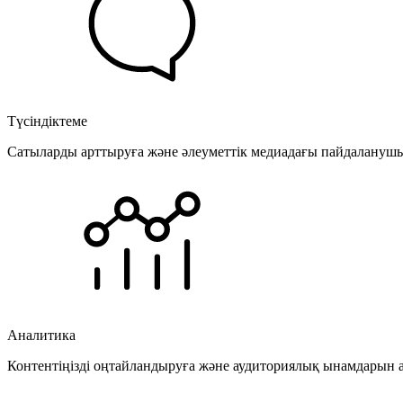
Түсіндіктеме
Сатыларды арттыруға және әлеуметтік медиадағы пайдаланушыла
Аналитика
Контентіңізді оңтайландыруға және аудиториялық ынамдарын а