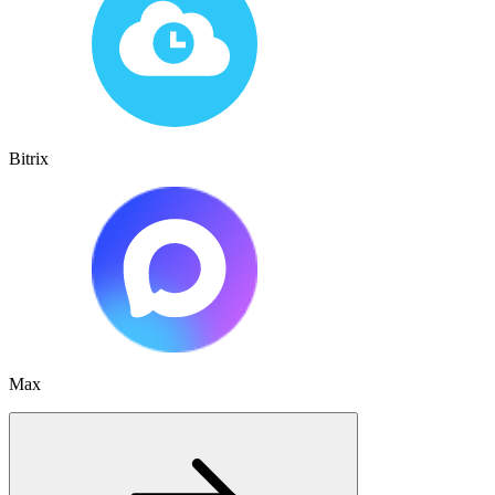
Bitrix
Max