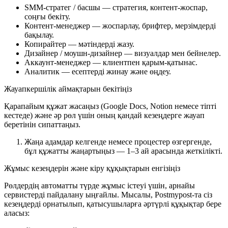
SMM-стратег / басшы — стратегия, контент-жоспар,
соңғы бекіту.
Контент-менеджер — жоспарлау, брифтер, мерзімдерді
бақылау.
Копирайтер — мәтіндерді жазу.
Дизайнер / моушн-дизайнер — визуалдар мен бейнелер.
Аккаунт-менеджер — клиентпен қарым-қатынас.
Аналитик — есептерді жинау және өңдеу.
Жауапкершілік аймақтарын бекітіңіз
Қарапайым құжат жасаңыз (Google Docs, Notion немесе тіпті
кестеде) және әр рөл үшін оның қандай кезеңдерге жауап
беретінін сипаттаңыз.
Жаңа адамдар келгенде немесе процестер өзгергенде,
бұл құжатты жаңартыңыз — 1–3 ай арасында жеткілікті.
Жұмыс кезеңдерін және кіру құқықтарын енгізіңіз
Рөлдердің автоматты түрде жұмыс істеуі үшін, арнайы
сервистерді пайдалану ыңғайлы. Мысалы, Postmypost-та сіз
кезеңдерді орнатылып, қатысушыларға әртүрлі құқықтар бере
аласыз: