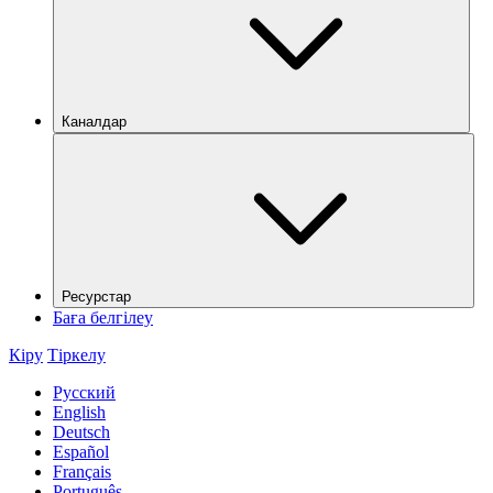
Каналдар
Ресурстар
Баға белгілеу
Кіру
Тіркелу
Русский
English
Deutsch
Español
Français
Português