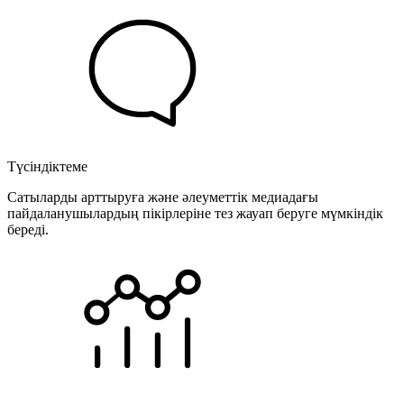
Түсіндіктеме
Сатыларды арттыруға және әлеуметтік медиадағы
пайдаланушылардың пікірлеріне тез жауап беруге мүмкіндік
береді.