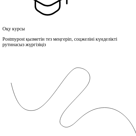
Оқу курсы
Postmypost қызметін тез меңгеріп, соцжеліні күнделікті
рутинасыз жүргізіңіз