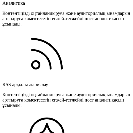
Аналитика
Контентіңізді оңтайландыруға және аудиториялық ынамдарын
арттыруға көмектесетін егжей-тегжейлі пост аналитикасын
ұсынады.
RSS арқылы жариялау
Контентіңізді оңтайландыруға және аудиториялық ынамдарын
арттыруға көмектесетін егжей-тегжейлі пост аналитикасын
ұсынады.