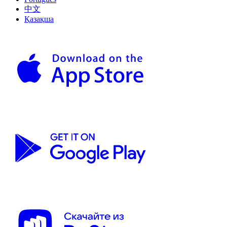
中文
Қазақша