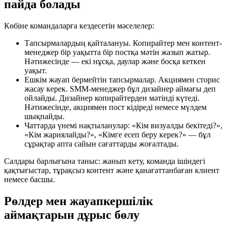
пайда болады
Көбіне командаларға кездесетін мәселелер:
Тапсырмалардың қайталануы. Копирайтер мен контент-
менеджер бір уақытта бір постқа мәтін жазып жатыр.
Нәтижесінде — екі нұсқа, даулар және босқа кеткен
уақыт.
Ешкім жауап бермейтін тапсырмалар. Акциямен сторис
жасау керек. SMM-менеджер бұл дизайнер аймағы деп
ойлайды. Дизайнер копирайтерден мәтінді күтеді.
Нәтижесінде, акциямен пост кідіреді немесе мүлдем
шықпайды.
Чаттарда үнемі нақтыланулар: «Кім визуалды бекітеді?»,
«Кім жариялайды?», «Кімге есеп беру керек?» — бұл
сұрақтар апта сайын сағаттарды жоғалтады.
Салдары барлығына таныс: жанып кету, команда ішіндегі
қақтығыстар, тұрақсыз контент және қанағаттанбаған клиент
немесе басшы.
Рөлдер мен жауапкершілік
аймақтарын дұрыс бөлу