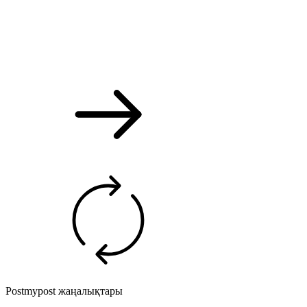
Postmypost жаңалықтары