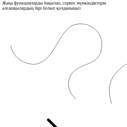
Жаңа функцияларды бақылап, сервис мүмкіндіктерін
алғашқылардың бірі болып қолданыңыз