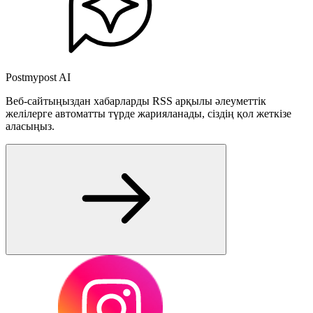
Postmypost AI
Веб-сайтыңыздан хабарларды RSS арқылы әлеуметтік
желілерге автоматты түрде жарияланады, сіздің қол жеткізе
аласыңыз.