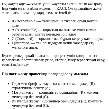
Ең жақсы әдіс — кім не үшін жауапты екенін анық ажырату.
Бұл үшін ең ыңғайлы модель — RACI. Ол қарапайым және
тіпті шағын командаларда жұмыс істейді:
R (Responsible) — тапсырманы тікелей орындайтын
адам.
A (Accountable) — қорытынды нәтиже үшін жауап
беретін адам (әдетте кезеңдегі бір адам).
C (Consulted) — орындалмас бұрын кеңесу қажет адам.
I (Informed) — тек орындаудан кейін хабардар ету
жеткілікті адам.
Бұл модельді әрқайталанатын процесс үшін қолданыңыз:
қарапайым постты жасау, рилс, сторис, пікірлерге жауап беру,
есепті дайындау.
Бір пост жасау процесінде рөлдерді бөлу мысалы
Идея мен бриф → жауапты контент-менеджер (R),
стратегияны бекіту (A).
Мәтінді жазу → копирайтер орындайды (R), контент-
менеджер бекітеді (C).
Визуалды жасау → дизайнер орындайды (R), контент-
менеджер бекітеді (C).