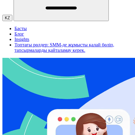
KZ
Басты
Блог
Insights
Топтағы рөлдер: SMM-де жұмысты қалай бөліп,
тапсырмаларды қайталамау керек.