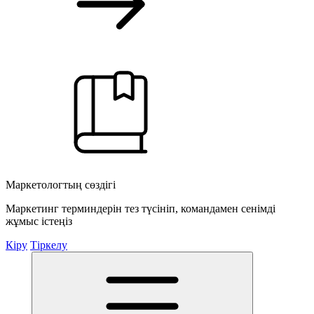
Маркетологтың сөздігі
Маркетинг терминдерін тез түсініп, командамен сенімді
жұмыс істеңіз
Кіру
Тіркелу