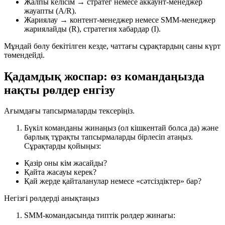
Жалпы келісім → стратег немесе аккаунт-менеджер
жауапты (A/R).
Жариялау → контент-менеджер немесе SMM-менеджер
жариялайды (R), стратегия хабардар (I).
Мұндай бөлу бекітілген кезде, чаттағы сұрақтардың саны күрт
төмендейді.
Қадамдық жоспар: өз командаңызда
нақты рөлдер енгізу
Ағымдағы тапсырмаларды тексеріңіз.
Бүкіл команданы жинаңыз (ол кішкентай болса да) және
барлық тұрақты тапсырмаларды бірлесіп атаңыз.
Сұрақтарды қойыңыз:
Қазір оны кім жасайды?
Қайта жасауы керек?
Қай жерде қайталанулар немесе «сәтсіздіктер» бар?
Негізгі рөлдерді анықтаңыз
SMM-командасында типтік рөлдер жинағы: