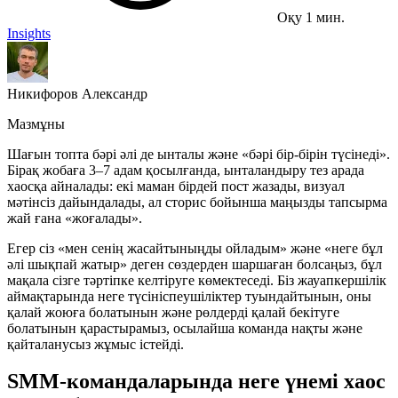
Оқу 1 мин.
Insights
Никифоров Александр
Мазмұны
Шағын топта бәрі әлі де ынталы және «бәрі бір-бірін түсінеді».
Бірақ жобаға 3–7 адам қосылғанда, ынталандыру тез арада
хаосқа айналады: екі маман бірдей пост жазады, визуал
мәтінсіз дайындалады, ал сторис бойынша маңызды тапсырма
жай ғана «жоғалады».
Егер сіз «мен сенің жасайтыныңды ойладым» және «неге бұл
әлі шықпай жатыр» деген сөздерден шаршаған болсаңыз, бұл
мақала сізге тәртіпке келтіруге көмектеседі. Біз жауапкершілік
аймақтарында неге түсініспеушіліктер туындайтынын, оны
қалай жоюға болатынын және рөлдерді қалай бекітуге
болатынын қарастырамыз, осылайша команда нақты және
қайталанусыз жұмыс істейді.
SMM-командаларында неге үнемі хаос