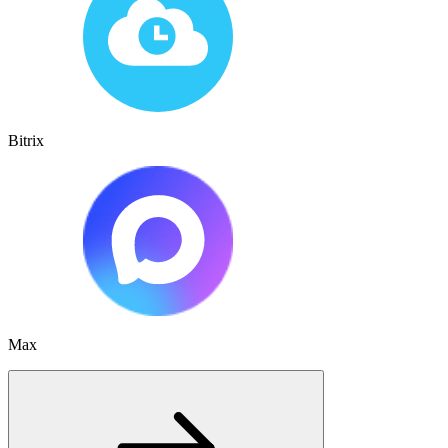
Bitrix
Max