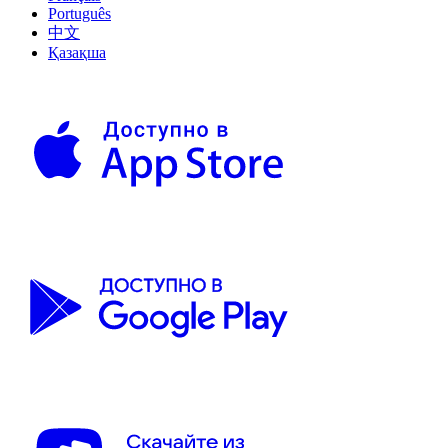
Português
中文
Қазақша