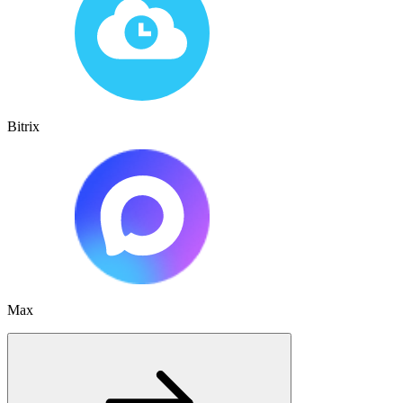
Bitrix
Max