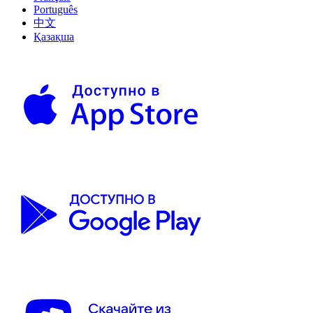
Português
中文
Қазақша