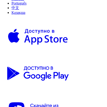
Português
中文
Қазақша