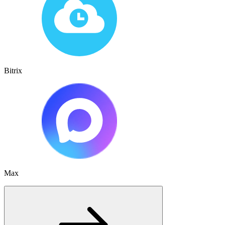
Bitrix
Max