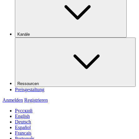
Kanäle
Ressourcen
Preisgestaltung
Anmelden
Registrieren
Русский
English
Deutsch
Español
Français
Português