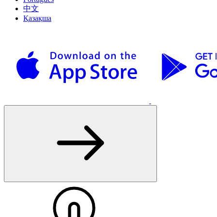
中文
Қазақша