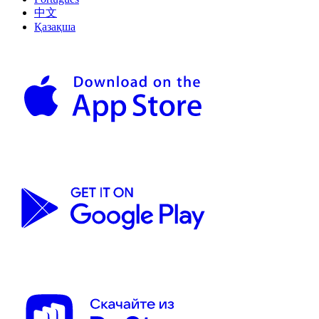
中文
Қазақша