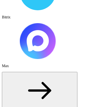
Bitrix
Max