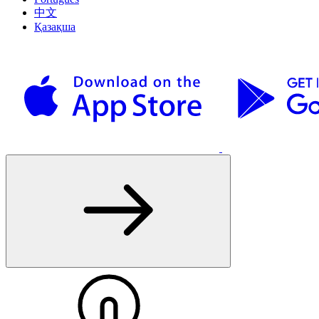
中文
Қазақша