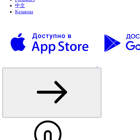
中文
Қазақша