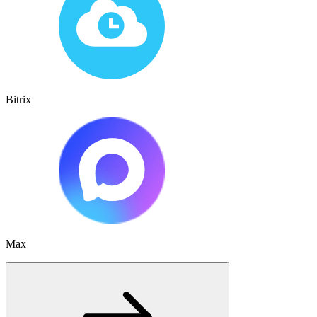
Bitrix
Max