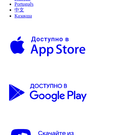
Português
中文
Қазақша