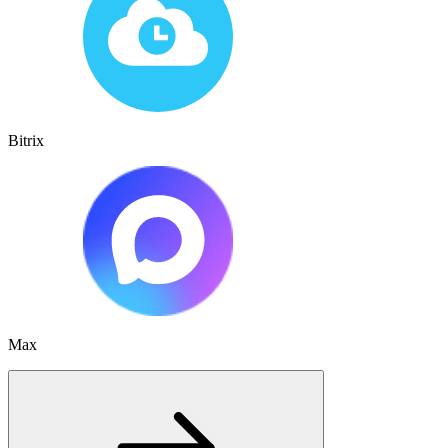
Bitrix
Max