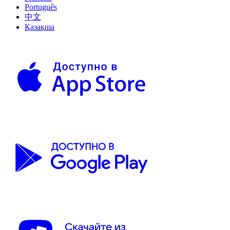
Português
中文
Қазақша