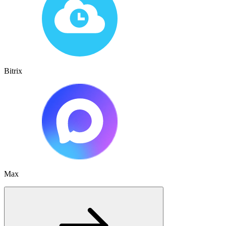
Bitrix
Max