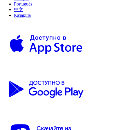
Português
中文
Қазақша