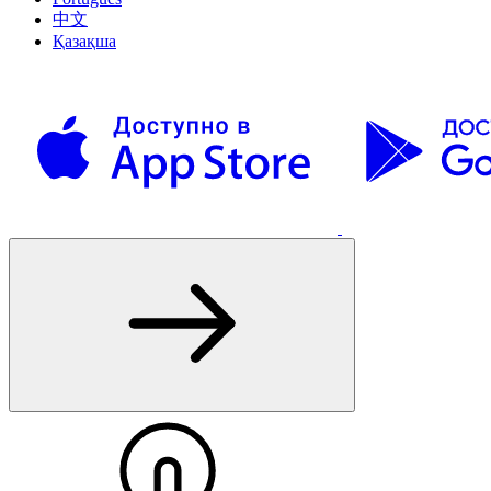
中文
Қазақша