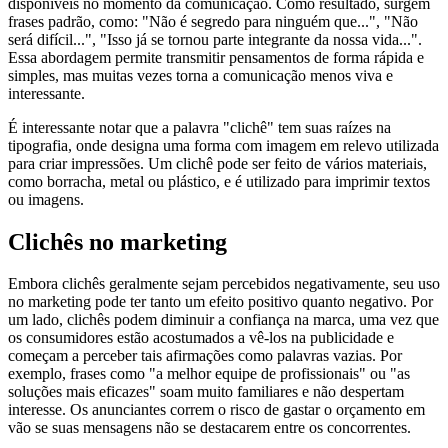
disponíveis no momento da comunicação. Como resultado, surgem
frases padrão, como: "Não é segredo para ninguém que...", "Não
será difícil...", "Isso já se tornou parte integrante da nossa vida...".
Essa abordagem permite transmitir pensamentos de forma rápida e
simples, mas muitas vezes torna a comunicação menos viva e
interessante.
É interessante notar que a palavra "clichê" tem suas raízes na
tipografia, onde designa uma forma com imagem em relevo utilizada
para criar impressões. Um clichê pode ser feito de vários materiais,
como borracha, metal ou plástico, e é utilizado para imprimir textos
ou imagens.
Clichês no marketing
Embora clichês geralmente sejam percebidos negativamente, seu uso
no marketing pode ter tanto um efeito positivo quanto negativo. Por
um lado, clichês podem diminuir a confiança na marca, uma vez que
os consumidores estão acostumados a vê-los na publicidade e
começam a perceber tais afirmações como palavras vazias. Por
exemplo, frases como "a melhor equipe de profissionais" ou "as
soluções mais eficazes" soam muito familiares e não despertam
interesse. Os anunciantes correm o risco de gastar o orçamento em
vão se suas mensagens não se destacarem entre os concorrentes.