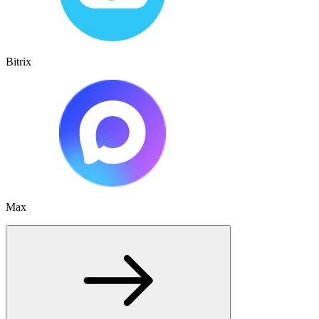
Bitrix
Max