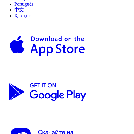
Português
中文
Қазақша