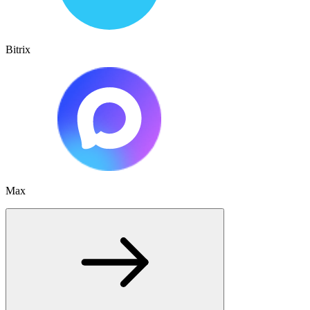
Bitrix
Max