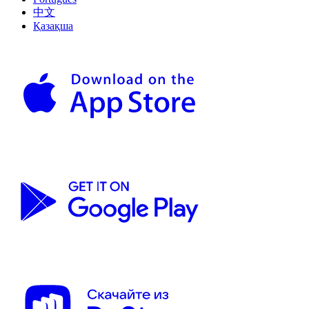
中文
Қазақша