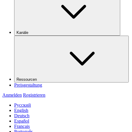
Kanäle
Ressourcen
Preisgestaltung
Anmelden
Registrieren
Русский
English
Deutsch
Español
Français
Português