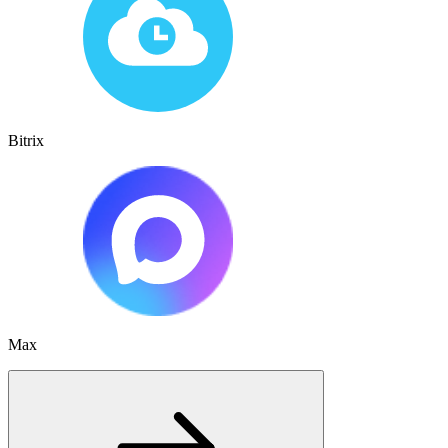
Bitrix
Max