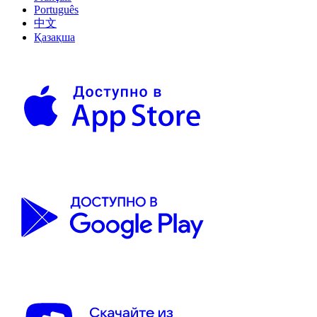
Português
中文
Қазақша