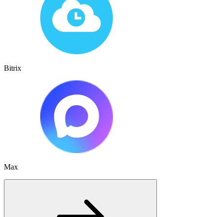
Bitrix
Max