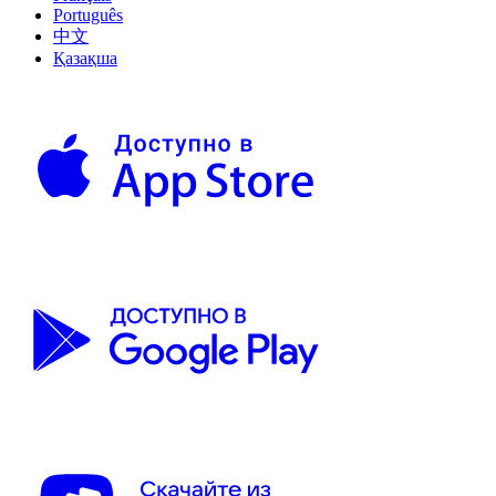
Português
中文
Қазақша