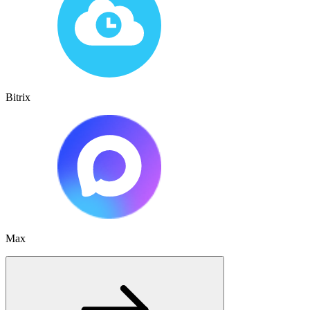
Bitrix
Max