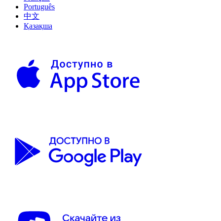
Português
中文
Қазақша