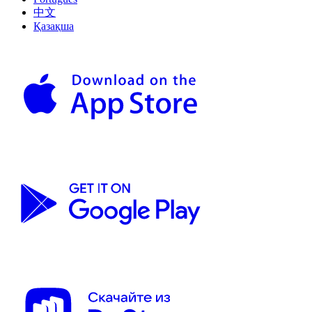
中文
Қазақша