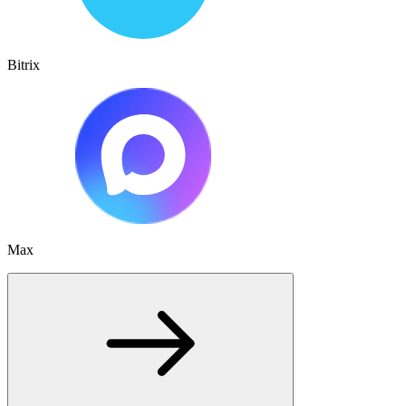
Bitrix
Max