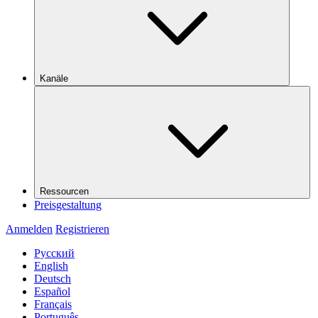
Kanäle
Ressourcen
Preisgestaltung
Anmelden
Registrieren
Русский
English
Deutsch
Español
Français
Português