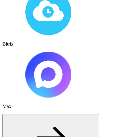
Bitrix
Max