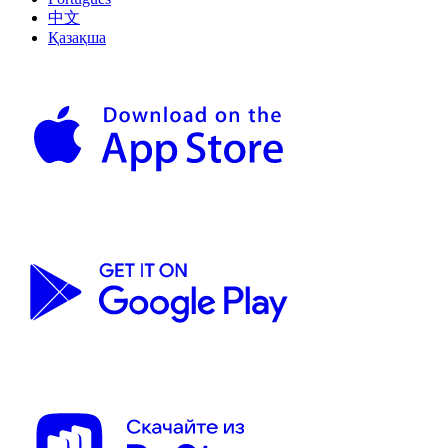
中文
Қазақша