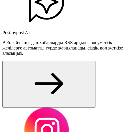
Postmypost AI
Веб-сайтыңыздан хабарларды RSS арқылы әлеуметтік
желілерге автоматты түрде жарияланады, сіздің қол жеткізе
аласыңыз.