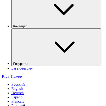
Каналдар
Ресурстар
Баға белгілеу
Кіру
Тіркелу
Русский
English
Deutsch
Español
Français
Português