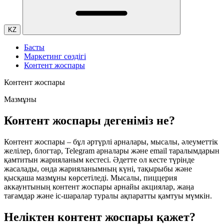
KZ
Басты
Маркетинг сөздігі
Контент жоспары
Контент жоспары
Мазмұны
Контент жоспары дегеніміз не?
Контент жоспары – бұл әртүрлі арналары, мысалы, әлеуметтік
желілер, блогтар, Telegram арналары және email таралымдарын
қамтитын жарияланым кестесі. Әдетте ол кесте түрінде
жасалады, онда жарияланымның күні, тақырыбы және
қысқаша мазмұны көрсетіледі. Мысалы, пиццерия
аккаунтының контент жоспары арнайы акциялар, жаңа
тағамдар және іс-шаралар туралы ақпаратты қамтуы мүмкін.
Неліктен контент жоспары қажет?