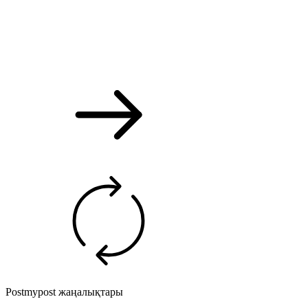
Postmypost жаңалықтары