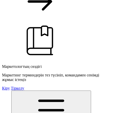
Маркетологтың сөздігі
Маркетинг терминдерін тез түсініп, командамен сенімді
жұмыс істеңіз
Кіру
Тіркелу