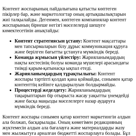
Контент жоспарының пайдалығына қатысты көптеген
пікірлер бар, және маркетологтар оның артықшылықтарын
жиі талқылайды. Дегенмен, көптеген компаниялар контент
жоспарының бірнеше негізгі мәселелерді шешуге
көмектесетінін анықтайды:
Контент стратегиясын ұстану:
Контент мақсаттары
мен тапсырмаларын білу дұрыс коммуникация құруға
және берілген бағытты ұстануға мүмкіндік береді.
Команда жұмысын үйлестіру:
Жарияланымдардың
нақты кестесінің болуы команда мүшелері арасындағы
тиімді қарым-қатынасқа ықпал етеді.
Жарияланымдардың тұрақтылығы:
Контент
жоспары тәртіпті қолдап қана қоймайды, сонымен қатар
контенттің кейінге қалдырылуын болдырмайды.
Процестерді жеделдету:
Жарияланымдардың
тақырыптарын бір отырыста жасау уақытты үнемдейді
және басқа маңызды мәселелерге назар аударуға
мүмкіндік береді.
Контент жоспары сонымен қатар контент маркетингін алдын
ала болжап, басқарылады. Оның көмегімен редакцияның
жүктемесін алдын ала бағалауға және материалдарды жазу
мен жылжытуға арналған бюджетті жоспарлауға болады. Бұл