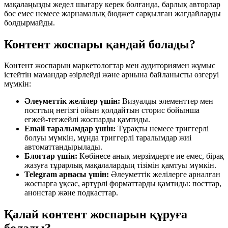
мақалаңызды жедел шығару керек болғанда, барлық авторлар
бос емес немесе жарнамалық бюджет сарқылған жағдайларды
болдырмайды.
Контент жоспары қандай болады?
Контент жоспарын маркетологтар мен аудиториямен жұмыс
істейтін мамандар әзірлейді және арнына байланысты өзгеруі
мүмкін:
Әлеуметтік желілер үшін:
Визуалды элементтер мен
посттың негізгі ойын қолдайтын сторис бойынша
егжей-тегжейлі жоспарды қамтиды.
Email таралымдар үшін:
Тұрақты немесе триггерлі
болуы мүмкін, мұнда триггерлі таралымдар жиі
автоматтандырылады.
Блогтар үшін:
Көбінесе анық мерзімдерге ие емес, бірақ
жазуға тұрарлық мақалалардың тізімін қамтуы мүмкін.
Telegram арнасы үшін:
Әлеуметтік желілерге арналған
жоспарға ұқсас, әртүрлі форматтарды қамтиды: посттар,
анонстар және подкасттар.
Қалай контент жоспарын құруға