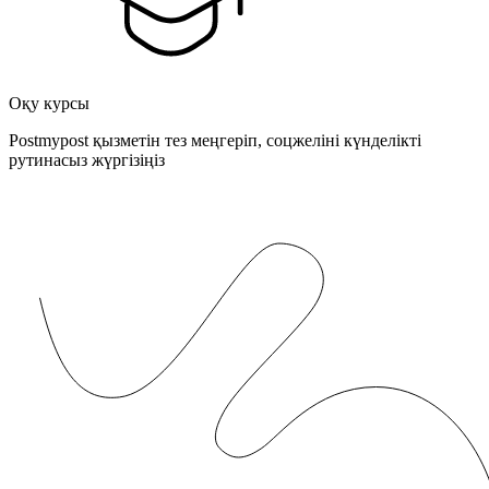
Оқу курсы
Postmypost қызметін тез меңгеріп, соцжеліні күнделікті
рутинасыз жүргізіңіз