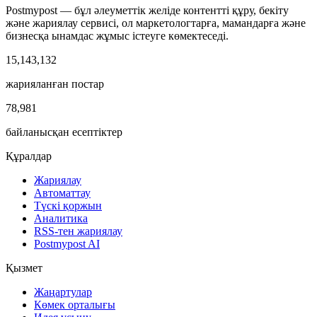
Postmypost — бұл әлеуметтік желіде контентті құру, бекіту
және жариялау сервисі, ол маркетологтарға, мамандарға және
бизнесқа ынамдас жұмыс істеуге көмектеседі.
15,143,132
жарияланған постар
78,981
байланысқан есептіктер
Құралдар
Жариялау
Автоматтау
Түскі қоржын
Аналитика
RSS-тен жариялау
Postmypost AI
Қызмет
Жаңартулар
Көмек орталығы