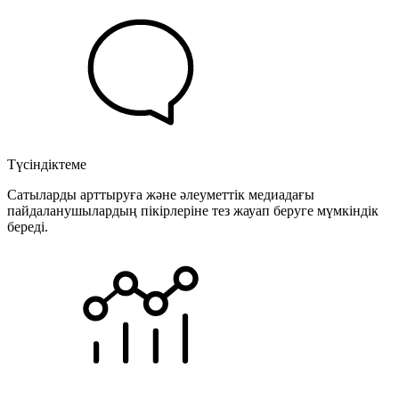
Түсіндіктеме
Сатыларды арттыруға және әлеуметтік медиадағы
пайдаланушылардың пікірлеріне тез жауап беруге мүмкіндік
береді.