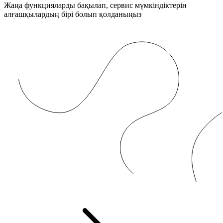
Жаңа функцияларды бақылап, сервис мүмкіндіктерін
алғашқылардың бірі болып қолданыңыз