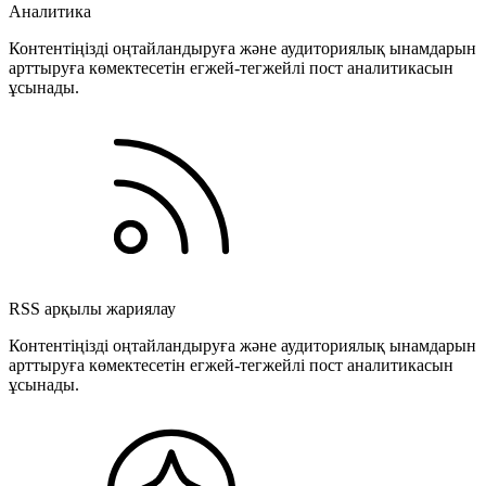
Аналитика
Контентіңізді оңтайландыруға және аудиториялық ынамдарын
арттыруға көмектесетін егжей-тегжейлі пост аналитикасын
ұсынады.
RSS арқылы жариялау
Контентіңізді оңтайландыруға және аудиториялық ынамдарын
арттыруға көмектесетін егжей-тегжейлі пост аналитикасын
ұсынады.