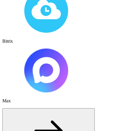
Bitrix
Max