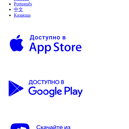
Português
中文
Қазақша