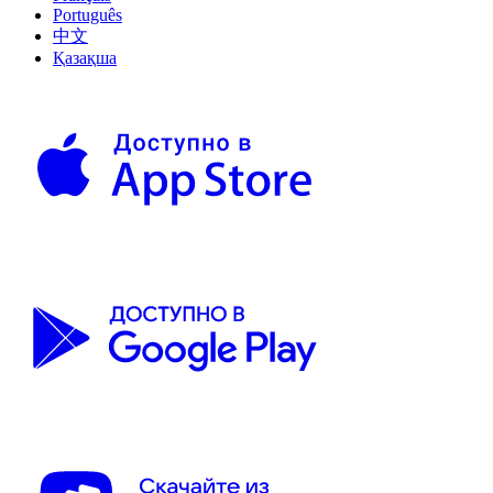
Português
中文
Қазақша