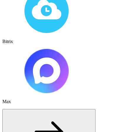
Bitrix
Max