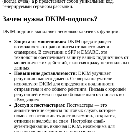
(всегда k=rsa), а
p
представляет собой уникальный код,
генерируемый сервисом рассылки.
Зачем нужна DKIM-подпись?
DKIM-подпись выполняет несколько ключевых функций:
Защита от мошенников:
DKIM предотвращает
возможность отправки писем от вашего имени
спамерами. В сочетании с SPF и DMARC, эта
технология обеспечивает защиту ваших подписчиков от
мошеннических действий, включая кражу персональных
данных.
Повышение доставляемости:
DKIM улучшает
репутацию вашего домена. Серверы-получатели
используют DKIM для определения подлинности
отправителя и его общего рейтинга. Письма с хорошей
репутацией имеют гораздо больше шансов попасть во
«Входящие».
Доступ к постмастерам:
Постмастеры — это
аналитические сервисы почтовых служб, которые
помогают отслеживать доставляемость, открытия,
отписки и жалобы на спам. Настройка email-
аутентификации, включая DKIM, необходима для
подключения статистики в постмастере.